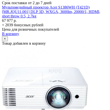
Срок поставки от 2 до 7 дней
Мультимедийный проектор Acer S1386WH (T421D)
[MR.JQU11.001] DLP 3D, WXGA, 3600lm, 20000/­1, HDMI,
short throw 0.5, 2.7kg
67 977 р.
+ 2039 бонусных рублей
Цена для розничных покупателей
В корзину
×
Товар добавлен в корзину