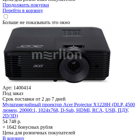
Продолжить покупки
Перейти в корзину
Больше не показывать это окно
Арт: 1400414
Под заказ
Срок поставки от 2 до 7 дней
Мультимедийный проектор Acer Projector X1228H (DLP, 4500
люмен, 20000:1, 1024x768, D-Sub, HDMI, RCA, USB, ПДУ,
2D/­3D)
54 748 р.
+ 1642 бонусных рубля
Цена для розничных покупателей
В корзину