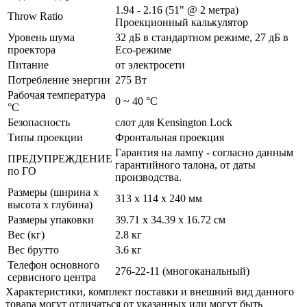
1.94 - 2.16 (51" @ 2 метра)
Throw Ratio
Проекционный калькулятор
Уровень шума
32 дБ в стандартном режиме, 27 дБ в
проектора
Eco-режиме
Питание
от электросети
Потребление энергии
275 Вт
Рабочая температура
0 ~ 40 °C
°С
Безопасность
слот для Kensington Lock
Типы проекции
Фронтальная проекция
Гарантия на лампу - согласно данным
ПРЕДУПРЕЖДЕНИЕ
гарантийного талона, от даты
по ГО
производства.
Размеры (ширина х
313 x 114 x 240 мм
высота х глубина)
Размеры упаковки
39.71 x 34.39 x 16.72 см
Вес (кг)
2.8 кг
Вес брутто
3.6 кг
Телефон основного
276-22-11 (многоканальный)
сервисного центра
Xарактеристики, комплект поставки и внешний вид данного
товара могут отличаться от указанных или могут быть