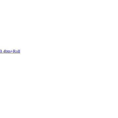
4btn+­Roll