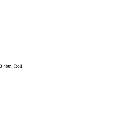
4btn+­Roll