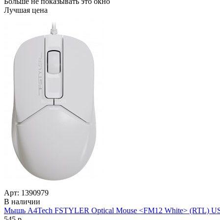
Больше не показывать это окно
Лучшая цена
Арт: 1390979
В наличии
Мышь A4Tech FSTYLER Optical Mouse <FM12 White> (RTL) USB
545 р.