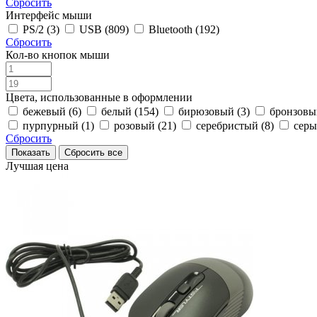
Сбросить
Интерфейс мыши
PS/2 (3)
USB (809)
Bluetooth (192)
Сбросить
Кол-во кнопок мыши
Цвета, использованные в оформлении
бежевый (6)
белый (154)
бирюзовый (3)
бронзовы
пурпурный (1)
розовый (21)
серебристый (8)
серы
Сбросить
Лучшая цена