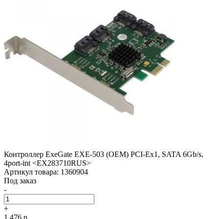
Контроллер ExeGate EXE-503 (OEM) PCI-Ex1, SATA 6Gb/­s,
4port-int <EX283710RUS>
Артикул товара: 1360904
Под заказ
-
+
1 476 р.