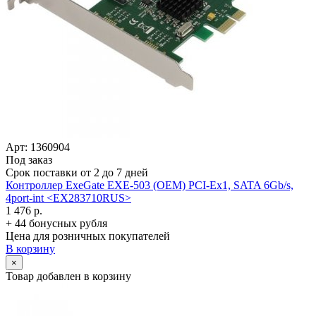
Арт: 1360904
Под заказ
Срок поставки от 2 до 7 дней
Контроллер ExeGate EXE-503 (OEM) PCI-Ex1, SATA 6Gb/­s,
4port-int <EX283710RUS>
1 476 р.
+ 44 бонусных рубля
Цена для розничных покупателей
В корзину
×
Товар добавлен в корзину