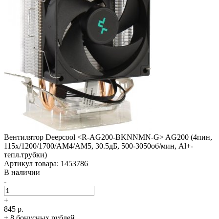
Вентилятор Deepcool <R-AG200-BKNNMN-G> AG200 (4пин,
115x/­1200/­1700/­AM4/­AM5, 30.5дБ, 500-3050об/­мин, Al+­
тепл.трубки)
Артикул товара: 1453786
В наличии
-
+
845 р.
+ 8 бонусных рублей