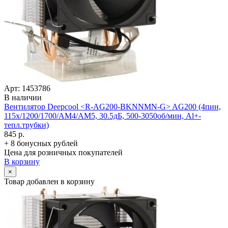
Арт: 1453786
В наличии
Вентилятор Deepcool <R-AG200-BKNNMN-G> AG200 (4пин,
115x/­1200/­1700/­AM4/­AM5, 30.5дБ, 500-3050об/­мин, Al+­
тепл.трубки)
845 р.
+ 8 бонусных рублей
Цена для розничных покупателей
В корзину
×
Товар добавлен в корзину