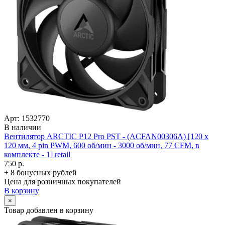
Арт: 1532770
В наличии
Вентилятор ARCTIC P12 Pro PST - (ACFAN00306A) [120 x
120 мм, 4 pin PWM, 600 об/­мин - 3000 об/­мин, 77 CFM, в
комплекте - 1] retail
750 р.
+ 8 бонусных рублей
Цена для розничных покупателей
В корзину
×
Товар добавлен в корзину