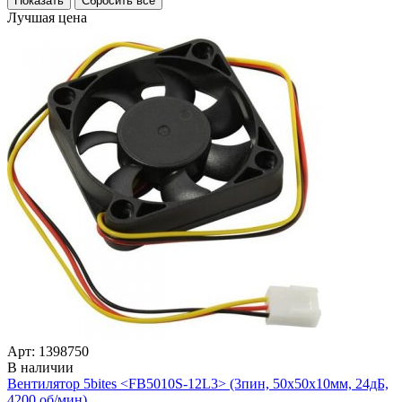
Лучшая цена
Арт: 1398750
В наличии
Вентилятор 5bites <FB5010S-12L3> (3пин, 50x50x10мм, 24дБ,
4200 об/­мин)