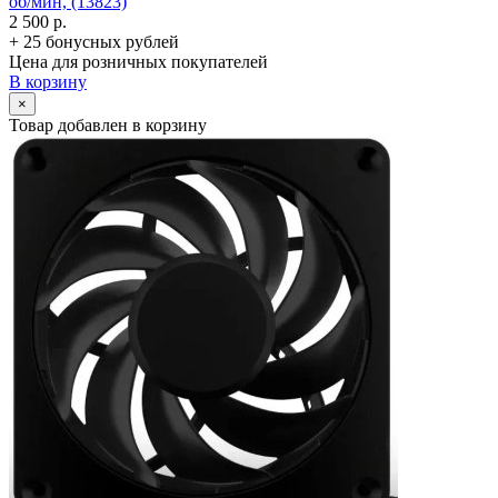
об/­мин, (13823)
2 500 р.
+ 25 бонусных рублей
Цена для розничных покупателей
В корзину
×
Товар добавлен в корзину