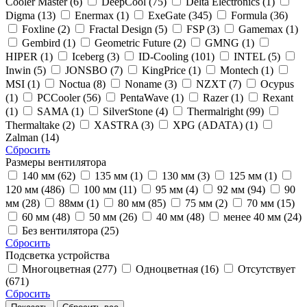
Cooler Master (6)
DeepCool (75)
Delta Electronics (1)
Digma (13)
Enermax (1)
ExeGate (345)
Formula (36)
Foxline (2)
Fractal Design (5)
FSP (3)
Gamemax (1)
Gembird (1)
Geometric Future (2)
GMNG (1)
HIPER (1)
Iceberg (3)
ID-Cooling (101)
INTEL (5)
Inwin (5)
JONSBO (7)
KingPrice (1)
Montech (1)
MSI (1)
Noctua (8)
Noname (3)
NZXT (7)
Ocypus
(1)
PCCooler (56)
PentaWave (1)
Razer (1)
Rexant
(1)
SAMA (1)
SilverStone (4)
Thermalright (99)
Thermaltake (2)
XASTRA (3)
XPG (ADATA) (1)
Zalman (14)
Сбросить
Размеры вентилятора
140 мм (62)
135 мм (1)
130 мм (3)
125 мм (1)
120 мм (486)
100 мм (11)
95 мм (4)
92 мм (94)
90
мм (28)
88мм (1)
80 мм (85)
75 мм (2)
70 мм (15)
60 мм (48)
50 мм (26)
40 мм (48)
менее 40 мм (24)
Без вентилятора (25)
Сбросить
Подсветка устройства
Многоцветная (277)
Одноцветная (16)
Отсутствует
(671)
Сбросить