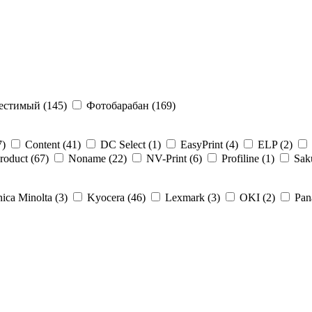
естимый (145)
Фотобарабан (169)
7)
Content (41)
DC Select (1)
EasyPrint (4)
ELP (2)
roduct (67)
Noname (22)
NV-Print (6)
Profiline (1)
Sak
ica Minolta (3)
Kyocera (46)
Lexmark (3)
OKI (2)
Pan