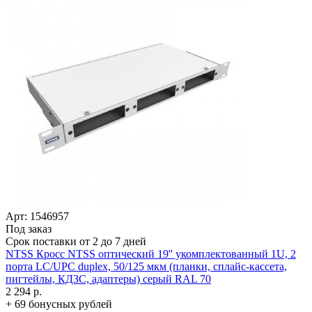
Арт: 1546957
Под заказ
Срок поставки от 2 до 7 дней
NTSS Кросс NTSS оптический 19'' укомплектованный 1U, 2
порта LC/­UPC duplex, 50/­125 мкм (планки, сплайс-кассета,
пигтейлы, КДЗС, адаптеры) серый RAL 70
2 294 р.
+ 69 бонусных рублей