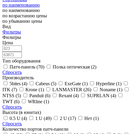
по наименованию
по наименованию
по возрастанию цены
по убыванию цены
Вид
Фильтры
Фильтры
Цена
Тип оборудования
Патч-панель (70)
Полка оптическая (2)
Сбросить
Производитель
5bites (4)
Cabeus (5)
ExeGate (1)
Hyperline (1)
ITK (7)
Krone (1)
LANMASTER (26)
Noname (1)
NTSS (5)
Panduit (6)
Rexant (4)
SUPRLAN (4)
TWT (6)
WRline (1)
Сбросить
Высота (в юнитах)
0.5 U (4)
1 U (49)
2 U (17)
Нет (1)
Сбросить
Количество портов патч-панели