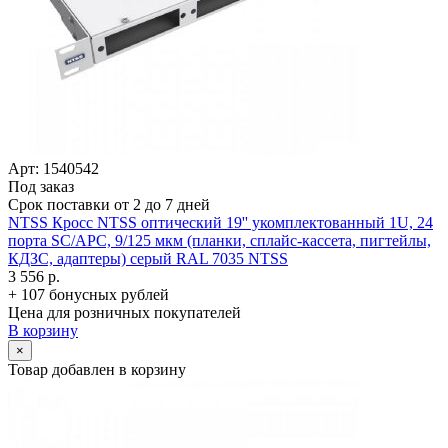
Арт: 1540542
Под заказ
Срок поставки от 2 до 7 дней
NTSS Кросс NTSS оптический 19'' укомплектованный 1U, 24
порта SC/­APC, 9/­125 мкм (планки, сплайс-кассета, пигтейлы,
КДЗС, адаптеры) серый RAL 7035 NTSS
3 556 р.
+ 107 бонусных рублей
Цена для розничных покупателей
В корзину
×
Товар добавлен в корзину