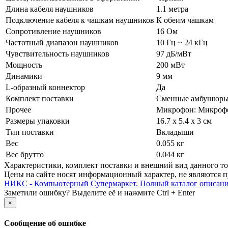
Длина кабеля наушников
1.1 метра
Подключение кабеля к чашкам наушников
К обеим чашкам
Сопротивление наушников
16 Ом
Частотный диапазон наушников
10 Гц ~ 24 кГц
Чувствительность наушников
97 дБ/­мВт
Мощность
200 мВт
Динамики
9 мм
L-образный коннектор
Да
Комплект поставки
Сменные амбушюр
Прочее
Микрофон: Микрофон
Размеры упаковки
16.7 x 5.4 x 3 см
Тип поставки
Вкладыши
Вес
0.055 кг
Вес брутто
0.044 кг
Xарактеристики, комплект поставки и внешний вид данного тов
Цены на сайте носят информационный характер, не являются п
НИКС - Компьютерный Cупермаркет. Полный каталог описан
Заметили ошибку? Выделите её и нажмите Ctrl + Enter
×
Сообщение об ошибке