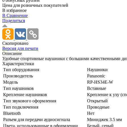
0 бонусных рублей
Цена для розничных покупателей
В избранное
В Сравнение
Поделиться
Скопировано
Версия для печати
Описание
Удобные спортивные наушники с большими качественными дин
Характеристики
Тип оборудования
Наушники
Производитель
Panasonic
Модель
RP-HS34E-W
Тип наушников
Вставные
Крепление наушников
Крепление к уху (с
Тип звукового оформления
Открытый
Тип подключения
Проводные
Bluetooth
Нет
Разъем для передачи аудиосигнала
Миниджек 3.5 мм
Цвета, использованные в оформлении
Белый, серый