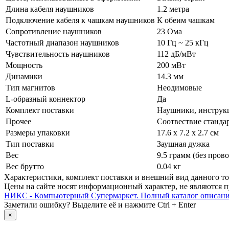
Длина кабеля наушников
1.2 метра
Подключение кабеля к чашкам наушников
К обеим чашкам
Сопротивление наушников
23 Ома
Частотный диапазон наушников
10 Гц ~ 25 кГц
Чувствительность наушников
112 дБ/­мВт
Мощность
200 мВт
Динамики
14.3 мм
Тип магнитов
Неодимовые
L-образный коннектор
Да
Комплект поставки
Наушники, инструк
Прочее
Соотвествие станда
Размеры упаковки
17.6 x 7.2 x 2.7 см
Тип поставки
Заушная дужка
Вес
9.5 грамм (без прово
Вес брутто
0.04 кг
Xарактеристики, комплект поставки и внешний вид данного тов
Цены на сайте носят информационный характер, не являются п
НИКС - Компьютерный Cупермаркет. Полный каталог описан
Заметили ошибку? Выделите её и нажмите Ctrl + Enter
×