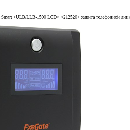
 Smart <ULB/­LLB-1500 LCD> <212520> защита телефонной лини