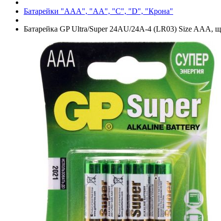
Батарейки "AAA", "AA", "C", "D", "Крона"
Батарейка GP Ultra/­Super 24AU/­24A-4 (LR03) Size AAA, ще