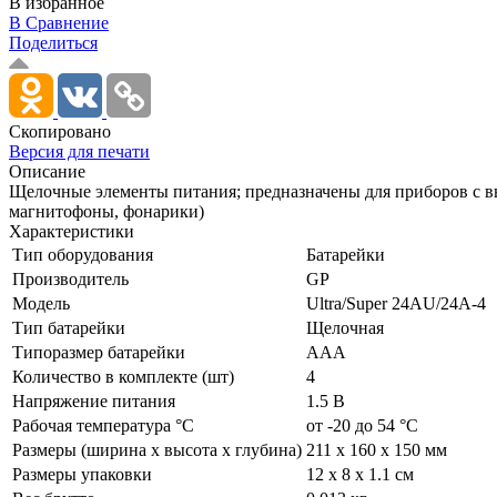
В избранное
В Сравнение
Поделиться
Скопировано
Версия для печати
Описание
Щелочные элементы питания; предназначены для приборов с в
магнитофоны, фонарики)
Характеристики
Тип оборудования
Батарейки
Производитель
GP
Модель
Ultra/­Super 24AU/­24A-4
Тип батарейки
Щелочная
Типоразмер батарейки
AAA
Количество в комплекте (шт)
4
Напряжение питания
1.5 В
Рабочая температура °С
от -20 до 54 °С
Размеры (ширина х высота х глубина)
211 х 160 х 150 мм
Размеры упаковки
12 x 8 x 1.1 см