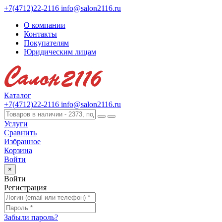
+7(4712)22-2116
info@salon2116.ru
О компании
Контакты
Покупателям
Юридическим лицам
Каталог
+7(4712)22-2116
info@salon2116.ru
Услуги
Сравнить
Избранное
Корзина
Войти
×
Войти
Регистрация
Забыли пароль?