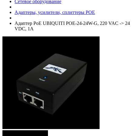
Сетевое оборудование
Адаптеры, усилители, сплиттеры POE
Адаптер PoE UBIQUITI POE-24-24W-G, 220 VAC -> 24
VDC, 1А