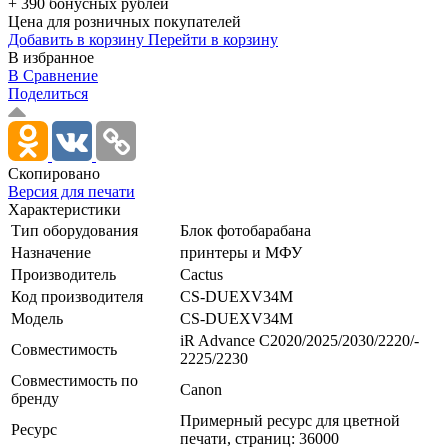
+ 390 бонусных рублей
Цена для розничных покупателей
Добавить в корзину
Перейти в корзину
В избранное
В Сравнение
Поделиться
Скопировано
Версия для печати
Характеристики
Тип оборудования
Блок фотобарабана
Назначение
принтеры и МФУ
Производитель
Cactus
Код производителя
CS-DUEXV34M
Модель
CS-DUEXV34M
iR Advance C2020/­2025/­2030/­2220/­
Совместимость
2225/­2230
Совместимость по
Canon
бренду
Примерный ресурс для цветной
Ресурс
печати, страниц: 36000