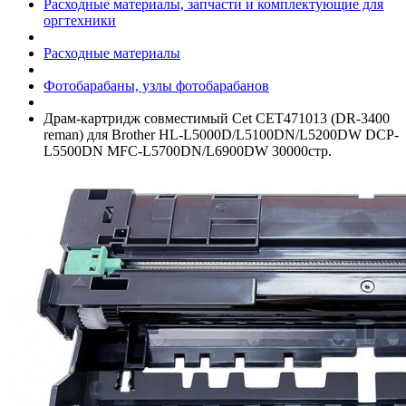
Расходные материалы, запчасти и комплектующие для
оргтехники
Расходные материалы
Фотобарабаны, узлы фотобарабанов
Драм-картридж совместимый Cet CET471013 (DR-3400
reman) для Brother HL-L5000D/­L5100DN/­L5200DW DCP-
L5500DN MFC-L5700DN/­L6900DW 30000стр.