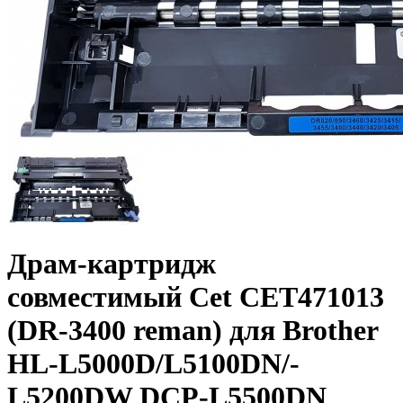
Драм-картридж
совместимый Cet CET471013
(DR-3400 reman) для Brother
HL-L5000D/­L5100DN/­
L5200DW DCP-L5500DN