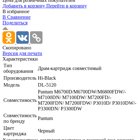
Цена для розничных покупателей
Добавить в корзину
Перейти в корзину
В избранное
В Сравнение
Поделиться
Скопировано
Версия для печати
Характеристики
Тип
Драм-картридж совместимый
оборудования
Производитель
Hi-Black
Модель
DL-5120
Pantum M6700D/­M6700DW/­M6800FDW/­
M7100DN/­ M7100DW/­ M7200FD/­
Совместимость
M7200FDN/­ M7200FDW/­ P3010D/­ P3010DW/­
P3300DN/­ P3300DW
Совместимость
Pantum
по бренду
Цвет
Черный
картриджа