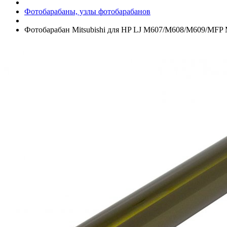
Фотобарабаны, узлы фотобарабанов
Фотобарабан Mitsubishi для HP LJ M607/­M608/­M609/­MFP