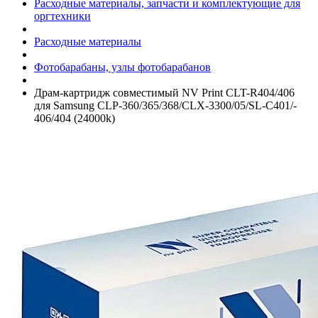
Расходные материалы, запчасти и комплектующие для
оргтехники
Расходные материалы
Фотобарабаны, узлы фотобарабанов
Драм-картридж совместимый NV Print CLT-R404/­406
для Samsung CLP-360/­365/­368/­CLX-3300/­05/­SL-C401/­
406/­404 (24000k)