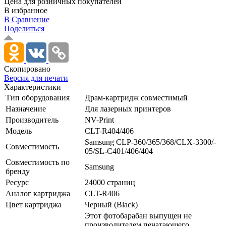
Цена для розничных покупателей
В избранное
В Сравнение
Поделиться
Скопировано
Версия для печати
Характеристики
Тип оборудования
Драм-картридж совместимый
Назначение
Для лазерных принтеров
Производитель
NV-Print
Модель
CLT-R404/­406
Samsung CLP-360/­365/­368/­CLX-3300/­
Совместимость
05/­SL-C401/­406/­404
Совместимость по
Samsung
бренду
Ресурс
24000 страниц
Аналог картриджа
CLT-R406
Цвет картриджа
Черный (Black)
Этот фотобарабан выпущен не
производителем печатающего