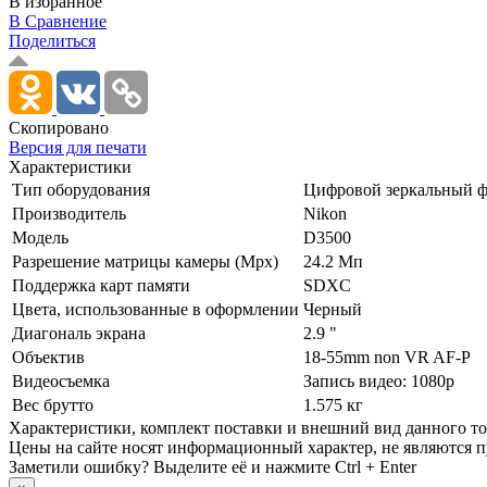
В избранное
В Сравнение
Поделиться
Скопировано
Версия для печати
Характеристики
Тип оборудования
Цифровой зеркальный ф
Производитель
Nikon
Модель
D3500
Разрешение матрицы камеры (Mpx)
24.2 Мп
Поддержка карт памяти
SDXC
Цвета, использованные в оформлении
Черный
Диагональ экрана
2.9 "
Объектив
18-55mm non VR AF-P
Видеосъемка
Запись видео: 1080p
Вес брутто
1.575 кг
Xарактеристики, комплект поставки и внешний вид данного тов
Цены на сайте носят информационный характер, не являются п
Заметили ошибку? Выделите её и нажмите Ctrl + Enter