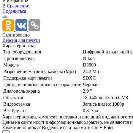
В избранное
В Сравнение
Поделиться
Скопировано
Версия для печати
Характеристики
Тип оборудования
Цифровой зеркальный ф
Производитель
Nikon
Модель
D3500
Разрешение матрицы камеры (Mpx)
24.2 Мп
Поддержка карт памяти
SDXC
Цвета, использованные в оформлении
Черный
Диагональ экрана
2.9 "
Объектив
18-140mm f/­3.5-5.6 VR
Видеосъемка
Запись видео: 1080p
Вес брутто
0.813 кг
Xарактеристики, комплект поставки и внешний вид данного тов
Цены на сайте носят информационный характер, не являются п
Заметили ошибку? Выделите её и нажмите Ctrl + Enter