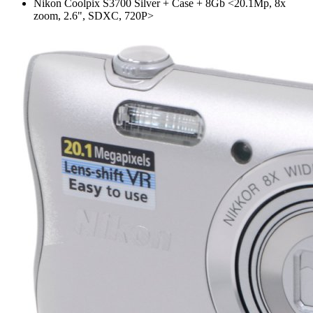
Nikon Coolpix S3700 Silver +­ Case +­ 8Gb <20.1Mp, 8x
zoom, 2.6", SDXC, 720P>