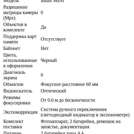
Модель
Instax MINI
Разрешение
матрицы камеры
0
(Mpx)
Объектив в
Да
комплекте
Поддержка карт
Отсутствует
памяти
Байонет
Нет
Цвета,
использованные
Черный
в оформлении
Диагональ
0
экрана
Объектив
Фокусное расстояние 60 мм
Видоискатель
Оптический
Режимы
От 0.6 м до бесконечности
фокусировки
Система ручного переключения
Экспокоррекция
(светодиодный индикатор в экспонометре)
Комплект
Фотоаппарат, 2 батарейки, ремешок на
поставки
запястье, документация
Питание
2 батарейки типа АА