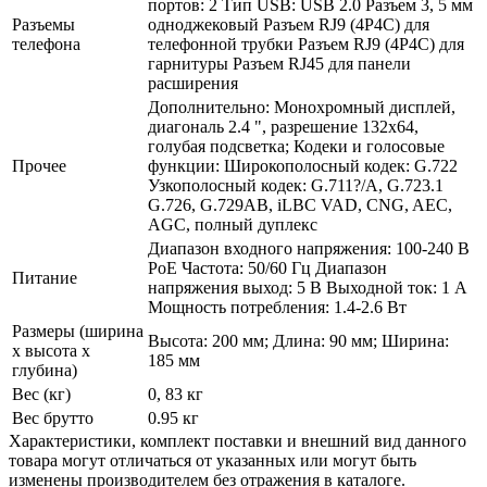
портов: 2 Тип USB: USB 2.0 Разъем 3, 5 мм
Разъемы
одноджековый Разъем RJ9 (4P4C) для
телефона
телефонной трубки Разъем RJ9 (4P4C) для
гарнитуры Разъем RJ45 для панели
расширения
Дополнительно: Монохромный дисплей,
диагональ 2.4 ", разрешение 132х64,
голубая подсветка; Кодеки и голосовые
Прочее
функции: Широкополосный кодек: G.722
Узкополосный кодек: G.711?/­A, G.723.1
G.726, G.729AB, iLBC VAD, CNG, AEC,
AGC, полный дуплекс
Диапазон входного напряжения: 100-240 В
PoE Частота: 50/­60 Гц Диапазон
Питание
напряжения выход: 5 В Выходной ток: 1 А
Мощность потребления: 1.4-2.6 Вт
Размеры (ширина
Высота: 200 мм; Длина: 90 мм; Ширина:
х высота х
185 мм
глубина)
Вес (кг)
0, 83 кг
Вес брутто
0.95 кг
Xарактеристики, комплект поставки и внешний вид данного
товара могут отличаться от указанных или могут быть
изменены производителем без отражения в каталоге.