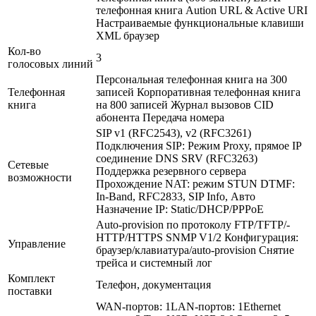
телефонная книга Aution URL & Active URI
Настраиваемые функциональные клавиши
XML браузер
Кол-во
3
голосовых линий
Персональная телефонная книга на 300
Телефонная
записей Корпоративная телефонная книга
книга
на 800 записей Журнал вызовов CID
абонента Передача номера
SIP v1 (RFC2543), v2 (RFC3261)
Подключения SIP: Режим Proxy, прямое IP
соединение DNS SRV (RFC3263)
Сетевые
Поддержка резервного сервера
возможности
Прохождение NAT: режим STUN DTMF:
In-Band, RFC2833, SIP Info, Авто
Назначение IP: Static/­DHCP/­PPPoE
Auto-provision по протоколу FTP/­TFTP/­
HTTP/­HTTPS SNMP V1/­2 Конфигурация:
Управление
браузер/­клавиатура/­auto-provision Снятие
трейса и системный лог
Комплект
Телефон, документация
поставки
WAN-портов: 1LAN-портов: 1Ethernet