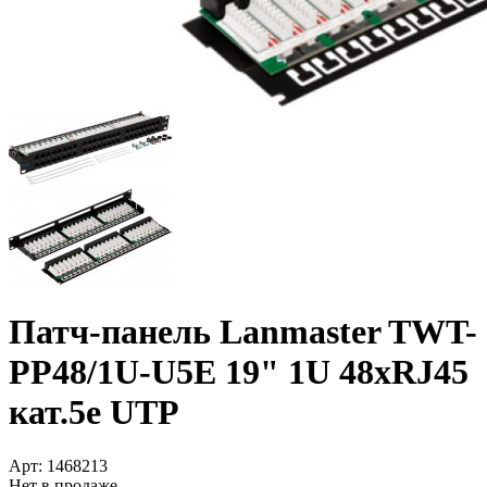
Патч-панель Lanmaster TWT-
PP48/­1U-U5E 19" 1U 48xRJ45
кат.5e UTP
Арт:
1468213
Нет в продаже