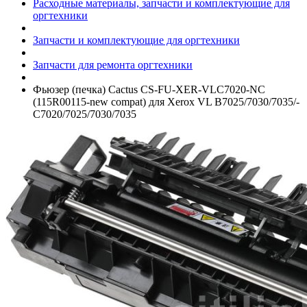
Расходные материалы, запчасти и комплектующие для
оргтехники
Запчасти и комплектующие для оргтехники
Запчасти для ремонта оргтехники
Фьюзер (печка) Cactus CS-FU-XER-VLC7020-NC
(115R00115-new compat) для Xerox VL B7025/­7030/­7035/­
C7020/­7025/­7030/­7035