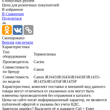
0 бонусных рублей
Цена для розничных покупателей
В избранное
В Сравнение
Поделиться
Скопировано
Версия для печати
Характеристики
Тип
Термопленка
оборудования
Производитель
Cactus
Совместимость
Canon
по бренду
Совместимость
Canon iR1643/­iR1643i/­iR1643iF/­iR1435/­
по модели
iR1435i/­iR1435iF/­iR1435P
Xарактеристики, комплект поставки и внешний вид данного
товара могут отличаться от указанных или могут быть
изменены производителем без отражения в каталоге.
Цены на сайте носят информационный характер, не являются
публичной офертой и указаны без учета НДС.
Заметили ошибку? Выделите её и нажмите Ctrl + Enter