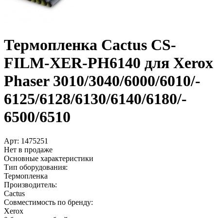
Термопленка Cactus CS-
FILM-XER-PH6140 для Xerox
Phaser 3010/­3040/­6000/­6010/­
6125/­6128/­6130/­6140/­6180/­
6500/­6510
Арт:
1475251
Нет в продаже
Основные характеристики
Тип оборудования:
Термопленка
Производитель:
Cactus
Совместимость по бренду:
Xerox