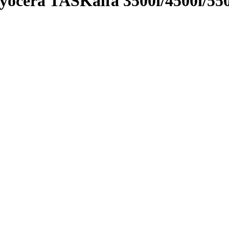
cera TASKalfa 3500i/­4500i/­55