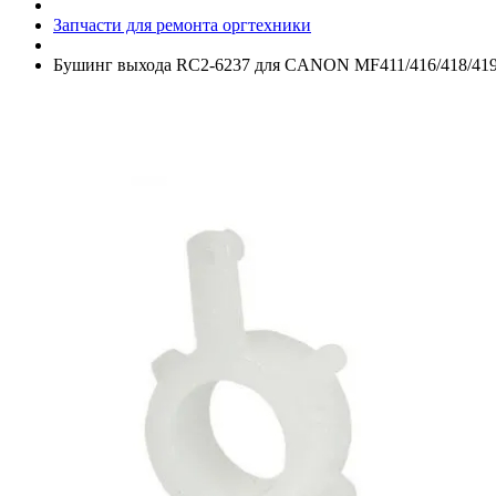
Запчасти для ремонта оргтехники
Бушинг выхода RC2-6237 для CANON MF411/­416/­418/­41