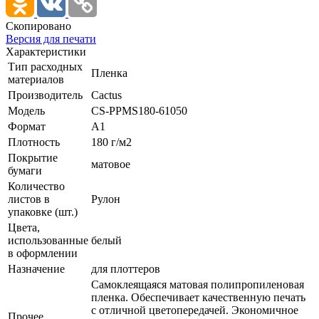
Скопировано
Версия для печати
Характеристики
Тип расходных
Пленка
материалов
Производитель
Cactus
Модель
CS-PPMS180-61050
Формат
A1
Плотность
180 г/­м2
Покрытие
матовое
бумаги
Количество
листов в
Рулон
упаковке (шт.)
Цвета,
использованные
белый
в оформлении
Назначение
для плоттеров
Самоклеящаяся матовая полипропиленовая
пленка. Обеспечивает качественную печать
с отличной цветопередачей. Экономичное
Прочее