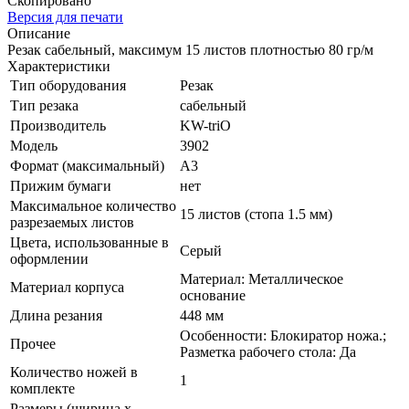
Скопировано
Версия для печати
Описание
Резак сабельный, максимум 15 листов плотностью 80 гр/­м
Характеристики
Тип оборудования
Резак
Тип резака
сабельный
Производитель
KW-triO
Модель
3902
Формат (максимальный)
A3
Прижим бумаги
нет
Максимальное количество
15 листов (стопа 1.5 мм)
разрезаемых листов
Цвета, использованные в
Серый
оформлении
Материал: Металлическое
Материал корпуса
основание
Длина резания
448 мм
Особенности: Блокиратор ножа.;
Прочее
Разметка рабочего стола: Да
Количество ножей в
1
комплекте
Размеры (ширина х