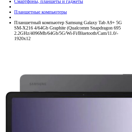
Смартфоны, планшеты и гаджеты
Планшетные компьютеры
Планшетный компьютер Samsung Galaxy Tab A9+­ 5G
SM-X216 4/­64Gb Graphite (Qualcomm Snapdragon 695
2.2GHz/­4096Mb/­64Gb/­5G/­Wi-Fi/­Bluetooth/­Cam/­11.0/­
1920x12