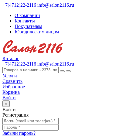
+7(4712)22-2116
info@salon2116.ru
О компании
Контакты
Покупателям
Юридическим лицам
Каталог
+7(4712)22-2116
info@salon2116.ru
Услуги
Сравнить
Избранное
Корзина
Войти
×
Войти
Регистрация
Забыли пароль?