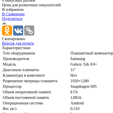
0 бонусных рублей
Цена для розничных покупателей
В избранное
В Сравнение
Поделиться
Скопировано
Версия для печати
Характеристики
Тип оборудования
Планшетный компьюте
Производитель
Samsung
Модель
Galaxy Tab A9+
Диагональ планшета
11"
Клавиатура в комплекте
Нет
Разрешение матрицы планшета
1920×1200
Процессор
Snapdragon 695
Объем оперативной памяти
8 Гб
Объем постоянной памяти
128Gb
Операционная система
Android
Вес (кг)
0.510