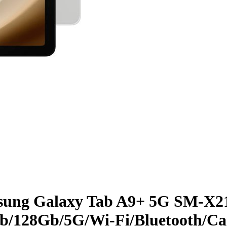
g Galaxy Tab A9+­ 5G SM-X216
128Gb/­5G/­Wi-Fi/­Bluetooth/­Cam