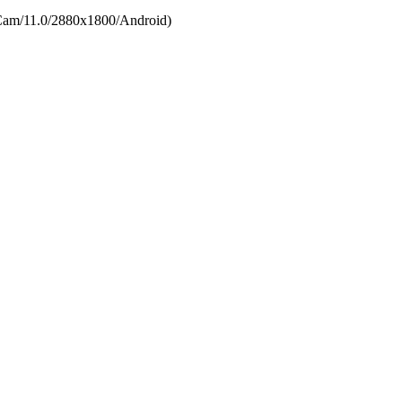
/­11.0/­2880x1800/­Android)