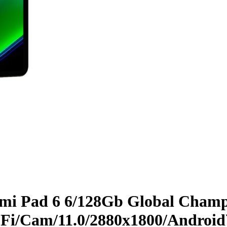
i Pad 6 6/­128Gb Global Cham
i/­Cam/­11.0/­2880x1800/­Android