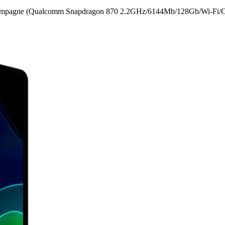
agne (Qualcomm Snapdragon 870 2.2GHz/­6144Mb/­128Gb/­Wi-Fi/­Cam