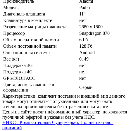
Производитель
Xiaomi
Модель
Pad 6
Диагональ планшета
11"
Клавиатура в комплекте
нет
Разрешение матрицы планшета
2880 x 1800
Процессор
Snapdragon 870
Объем оперативной памяти
6 Гб
Объем постоянной памяти
128 Гб
Операционная система
Android
Вес (кг)
0, 49
Поддержка 3G
нет
Поддержка 4G
нет
GPS/ГЛОНАСС
нет
Цвета, использованные в
Серый
оформлении
Xарактеристики, комплект поставки и внешний вид данного
товара могут отличаться от указанных или могут быть
изменены производителем без отражения в каталоге.
Цены на сайте носят информационный характер, не являются
публичной офертой и указаны без учета НДС.
НИКС - Компьютерный Cупермаркет. Полный каталог
описаний