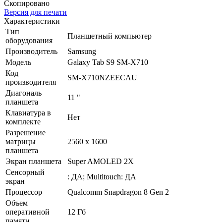
Скопировано
Версия для печати
Характеристики
Тип
Планшетный компьютер
оборудования
Производитель
Samsung
Модель
Galaxy Tab S9 SM-X710
Код
SM-X710NZEECAU
производителя
Диагональ
11 "
планшета
Клавиатура в
Нет
комплекте
Разрешение
матрицы
2560 x 1600
планшета
Экран планшета
Super AMOLED 2X
Сенсорный
: ДА; Multitouch: ДА
экран
Процессор
Qualcomm Snapdragon 8 Gen 2
Объем
оперативной
12 Гб
памяти