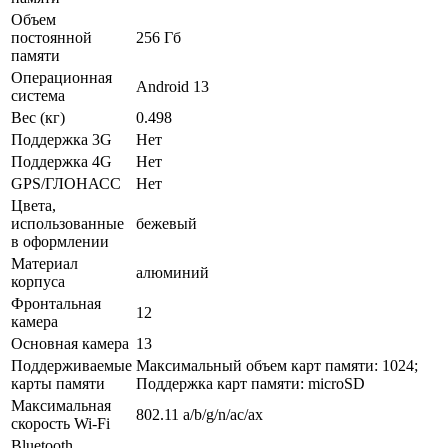
Объем
постоянной
256 Гб
памяти
Операционная
Android 13
система
Вес (кг)
0.498
Поддержка 3G
Нет
Поддержка 4G
Нет
GPS/ГЛОНАСС
Нет
Цвета,
использованные
бежевый
в оформлении
Материал
алюминий
корпуса
Фронтальная
12
камера
Основная камера
13
Поддерживаемые
Максимальный объем карт памяти: 1024;
карты памяти
Поддержка карт памяти: microSD
Максимальная
802.11 a/­b/­g/­n/­ac/­ax
скорость Wi-Fi
Bluetooth