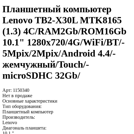
Планшетный компьютер
Lenovo TB2-X30L MTK8165
(1.3) 4C/­RAM2Gb/­ROM16Gb
10.1" 1280x720/­4G/­WiFi/­BT/­
5Mpix/­2Mpix/­Android 4.4/­
жемчужный/­Touch/­
microSDHC 32Gb/­
Арт:
1150340
Нет в продаже
Основные характеристики
Тип оборудования:
Планшетный компьютер
Производитель:
Lenovo
Диагональ планшета:
10.1 "