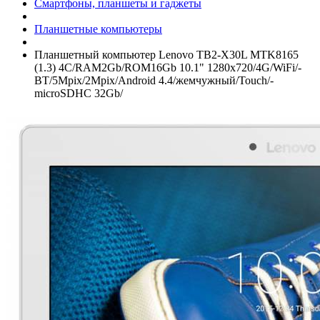
Смартфоны, планшеты и гаджеты
Планшетные компьютеры
Планшетный компьютер Lenovo TB2-X30L MTK8165
(1.3) 4C/­RAM2Gb/­ROM16Gb 10.1" 1280x720/­4G/­WiFi/­
BT/­5Mpix/­2Mpix/­Android 4.4/­жемчужный/­Touch/­
microSDHC 32Gb/­