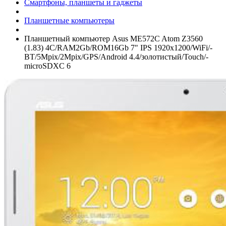
Смартфоны, планшеты и гаджеты
Планшетные компьютеры
Планшетный компьютер Asus ME572C Atom Z3560
(1.83) 4C/­RAM2Gb/­ROM16Gb 7" IPS 1920x1200/­WiFi/­
BT/­5Mpix/­2Mpix/­GPS/­Android 4.4/­золотистый/­Touch/­
microSDXC 6