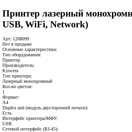
Принтер лазерный монохромный
USB, WiFi, Network)
Арт:
1208099
Нет в продаже
Основные характеристики
Тип оборудования:
Принтер
Производитель:
Kyocera
Тип принтера:
Лазерный монохромный
Кол-во цветов:
1
Формат:
A4
Duplex unit (модуль двусторонней печати):
Есть
Интерфейс принтера/МФУ:
USB
Сетевой интерфейс (RJ-45):