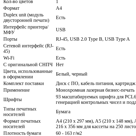
Кол-во цветов
1
Формат
A4
Duplex unit (модуль
Есть
двусторонней печати)
Интерфейс принтера/
USB
МФУ
Порты
RJ-45, USB 2.0 Type B, USB Type A
Сетевой интерфейс (RJ-
Есть
45)
Wi-Fi
Есть
С оригинальной СНПЧ
Нет
Цвета, использованные
Белый, черный
в оформлении
Комплект поставки
Диск с ПО, кабель питания, картридж
Применение
Монохромная лазерная бизнес-печать
93 масштабируемых шрифта для PCL6/
Шрифты
генерацией контрольных чисел и по
Типы печатных
Бумага
носителей
Формат печатных
A4 (210 x 297 мм), A5 (210 x 148 мм),
носителей
216 x 356 мм для кассеты на 250 лист
Плотность бумаги
60 - 163 г/­м2