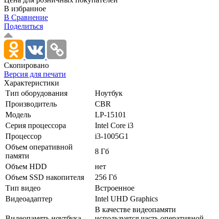
В избранное
В Сравнение
Поделиться
Скопировано
Версия для печати
Характеристики
Тип оборудования
Ноутбук
Производитель
CBR
Модель
LP-15101
Серия процессора
Intel Core i3
Процессор
i3-1005G1
Объем оперативной
8 Гб
памяти
Объем HDD
нет
Объем SSD накопителя
256 Гб
Тип видео
Встроенное
Видеоадаптер
Intel UHD Graphics
В качестве видеопамяти
Видеопамять ноутбука
используется часть оперативной