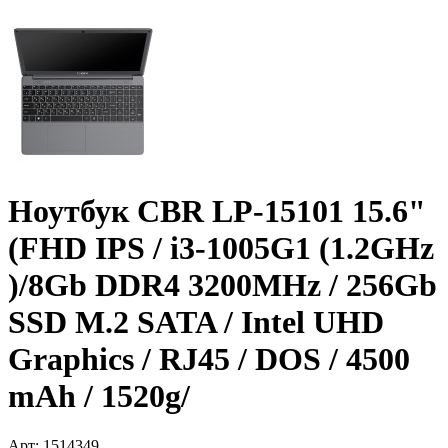
Ноутбук CBR LP-15101 15.6"
(FHD IPS /­ i3-1005G1 (1.2GHz
)/­8Gb DDR4 3200MHz /­ 256Gb
SSD M.2 SATA /­ Intel UHD
Graphics /­ RJ45 /­ DOS /­ 4500
mAh /­ 1520g/­
Арт:
1514349