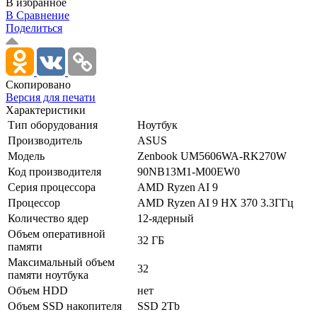
В избранное
В Сравнение
Поделиться
Скопировано
Версия для печати
Характеристики
Тип оборудования
Ноутбук
Производитель
ASUS
Модель
Zenbook UM5606WA-RK270W
Код производителя
90NB13M1-M00EW0
Серия процессора
AMD Ryzen AI 9
Процессор
AMD Ryzen AI 9 HX 370 3.3ГГц
Количество ядер
12-ядерный
Объем оперативной
32 ГБ
памяти
Максимальный объем
32
памяти ноутбука
Объем HDD
нет
Объем SSD накопителя
SSD 2Tb