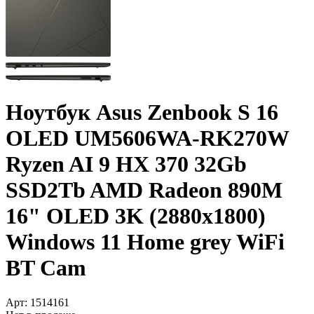
Ноутбук Asus Zenbook S 16
OLED UM5606WA-RK270W
Ryzen AI 9 HX 370 32Gb
SSD2Tb AMD Radeon 890M
16" OLED 3K (2880x1800)
Windows 11 Home grey WiFi
BT Cam
Арт:
1514161