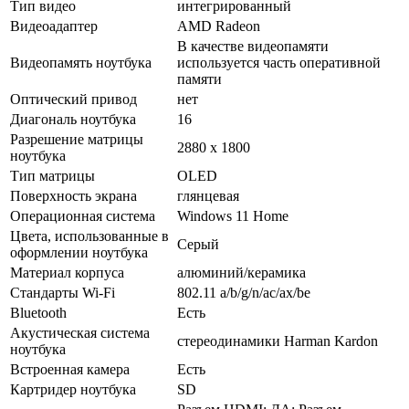
Тип видео
интегрированный
Видеоадаптер
AMD Radeon
В качестве видеопамяти
Видеопамять ноутбука
используется часть оперативной
памяти
Оптический привод
нет
Диагональ ноутбука
16
Разрешение матрицы
2880 x 1800
ноутбука
Тип матрицы
OLED
Поверхность экрана
глянцевая
Операционная система
Windows 11 Home
Цвета, использованные в
Серый
оформлении ноутбука
Материал корпуса
алюминий/­керамика
Стандарты Wi-Fi
802.11 a/­b/­g/­n/­ac/­ax/­be
Bluetooth
Есть
Акустическая система
стереодинамики Harman Kardon
ноутбука
Встроенная камера
Есть
Картридер ноутбука
SD