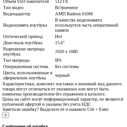
Объем SSD накопителя
512 Гб
Тип видео
Встроенное
Видеоадаптер
AMD Radeon 610M
В качестве видеопамяти
Видеопамять ноутбука
используется часть оперативной
памяти
Оптический привод
Нет
Диагональ ноутбука
15.6"
Разрешение матрицы
1920 x 1080
ноутбука
Тип матрицы
IPS
Операционная система
Без системы
Цвета, использованные в
черный
оформлении ноутбука
Xарактеристики, комплект поставки и внешний вид данного
товара могут отличаться от указанных или могут быть
изменены производителем без отражения в каталоге.
Цены на сайте носят информационный характер, не являются
публичной офертой и указаны без учета НДС.
Заметили ошибку? Выделите её и нажмите Ctrl + Enter
×
Сообщение об ошибке