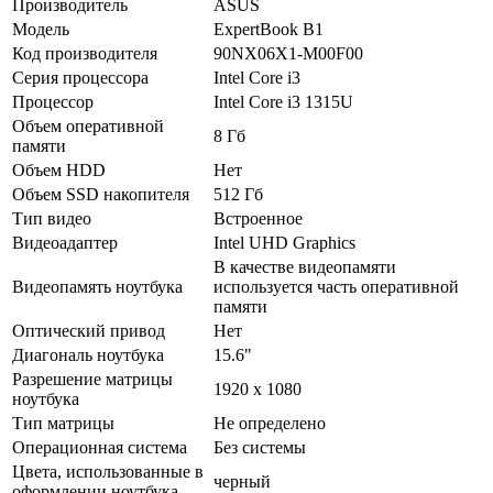
Производитель
ASUS
Модель
ExpertBook B1
Код производителя
90NX06X1-M00F00
Серия процессора
Intel Core i3
Процессор
Intel Core i3 1315U
Объем оперативной
8 Гб
памяти
Объем HDD
Нет
Объем SSD накопителя
512 Гб
Тип видео
Встроенное
Видеоадаптер
Intel UHD Graphics
В качестве видеопамяти
Видеопамять ноутбука
используется часть оперативной
памяти
Оптический привод
Нет
Диагональ ноутбука
15.6"
Разрешение матрицы
1920 x 1080
ноутбука
Тип матрицы
Не определено
Операционная система
Без системы
Цвета, использованные в
черный
оформлении ноутбука