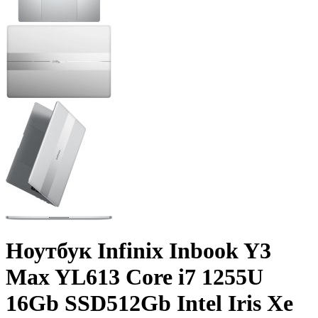
Ноутбук Infinix Inbook Y3
Max YL613 Core i7 1255U
16Gb SSD512Gb Intel Iris Xe