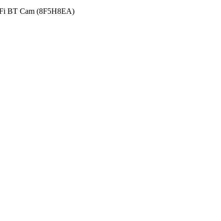
WiFi BT Cam (8F5H8EA)