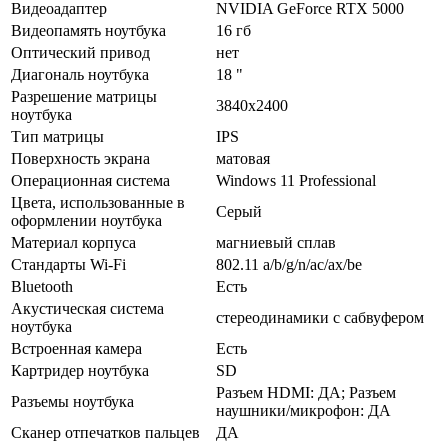
Видеоадаптер
NVIDIA GeForce RTX 5000
Видеопамять ноутбука
16 гб
Оптический привод
нет
Диагональ ноутбука
18 "
Разрешение матрицы
3840x2400
ноутбука
Тип матрицы
IPS
Поверхность экрана
матовая
Операционная система
Windows 11 Professional
Цвета, использованные в
Серый
оформлении ноутбука
Материал корпуса
магниевый сплав
Стандарты Wi-Fi
802.11 a/­b/­g/­n/­ac/­ax/­be
Bluetooth
Есть
Акустическая система
стереодинамики с сабвуфером
ноутбука
Встроенная камера
Есть
Картридер ноутбука
SD
Разъем HDMI: ДА; Разъем
Разъемы ноутбука
наушники/­микрофон: ДА
Сканер отпечатков пальцев
ДА