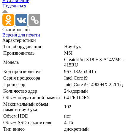
В Сравнение
Поделиться
Скопировано
Версия для печати
Характеристики
Тип оборудования
Ноутбук
Производитель
MSI
CreatorPro X18 HX A14VMG-
Модель
415RU
Код производителя
9S7-182253-415
Серия процессора
Intel Core i9
Процессор
Intel Core i9 14900HX 2.2ГГц
Количество ядер
24-ядерный
Объем оперативной памяти
64 ГБ DDR5
Максимальный объем
192
памяти ноутбука
Объем HDD
нет
Объем SSD накопителя
4 Тб
Тип видео
дискретный