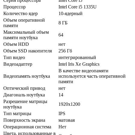
Серия процессора
Intel Core i5
Процессор
Intel Core i5 1335U
Количество ядер
10-ядерный
Объем оперативной
8 ГБ
памяти
Максимальный объем
64
памяти ноутбука
Объем HDD
нет
Объем SSD накопителя
256 Гб
Тип видео
интегрированный
Видеоадаптер
Intel Iris Xe Graphics
В качестве видеопамяти
Видеопамять ноутбука
используется часть оперативной
памяти
Оптический привод
нет
Диагональ ноутбука
14
Разрешение матрицы
1920x1200
ноутбука
Тип матрицы
IPS
Поверхность экрана
матовая
Операционная система
Нет
Цвета, использованные в