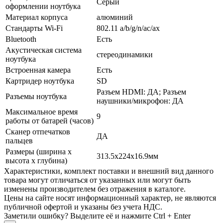
Серый
оформлении ноутбука
Материал корпуса
алюминий
Стандарты Wi-Fi
802.11 a/­b/­g/­n/­ac/­ax
Bluetooth
Есть
Акустическая система
стереодинамики
ноутбука
Встроенная камера
Есть
Картридер ноутбука
SD
Разъем HDMI: ДА; Разъем
Разъемы ноутбука
наушники/­микрофон: ДА
Максимальное время
9
работы от батарей (часов)
Сканер отпечатков
ДА
пальцев
Размеры (ширина х
313.5x224x16.9мм
высота х глубина)
Xарактеристики, комплект поставки и внешний вид данного
товара могут отличаться от указанных или могут быть
изменены производителем без отражения в каталоге.
Цены на сайте носят информационный характер, не являются
публичной офертой и указаны без учета НДС.
Заметили ошибку? Выделите её и нажмите Ctrl + Enter