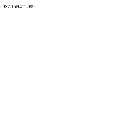
o 9S7-15H411-099