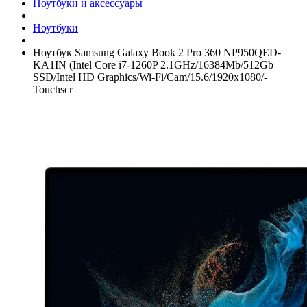
Ноутбуки и аксессуары
Ноутбуки
Ноутбук Samsung Galaxy Book 2 Pro 360 NP950QED-
KA1IN (Intel Core i7-1260P 2.1GHz/­16384Mb/­512Gb
SSD/­Intel HD Graphics/­Wi-Fi/­Cam/­15.6/­1920x1080/­
Touchscr