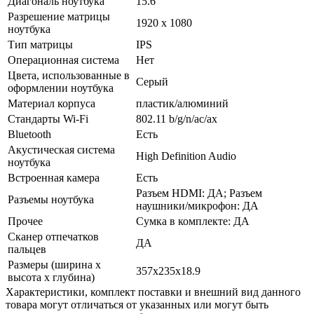
Диагональ ноутбука
15.6 "
Разрешение матрицы
1920 x 1080
ноутбука
Тип матрицы
IPS
Операционная система
Нет
Цвета, использованные в
Серый
оформлении ноутбука
Материал корпуса
пластик/­алюминий
Стандарты Wi-Fi
802.11 b/­g/­n/­ac/­ax
Bluetooth
Есть
Акустическая система
High Definition Audio
ноутбука
Встроенная камера
Есть
Разъем HDMI: ДА; Разъем
Разъемы ноутбука
наушники/­микрофон: ДА
Прочее
Сумка в комплекте: ДА
Сканер отпечатков
ДА
пальцев
Размеры (ширина х
357x235x18.9
высота х глубина)
Xарактеристики, комплект поставки и внешний вид данного
товара могут отличаться от указанных или могут быть